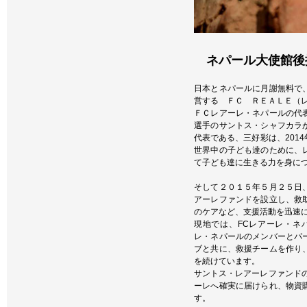
ネパール大使館後
日本とネパールに月謝無料で
営する ＦＣ ＲＥＡＬＥ（
ＦＣレアーレ・ネパールの代
選手のサントス・シャフカラ
代表である、三好彩は、201
世界中の子ども達のために、
て子ども達に生きる力を身に
そして２０１５年５月２５日
アーレファンドを設立し、救
のケアなど、支援活動を迅速
現地では、FCレアーレ・ネ
レ・ネパールのメンバーとパ
ブと共に、救援チームを作り
を続けています。
サントス・レアーレファンド
ーレへ確実に届けられ、物資
す。